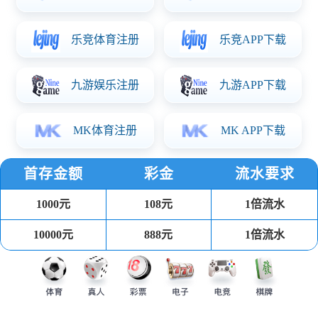
罢，中国U19国足以0-3完败于突尼斯，结束了本届赛
事的全部征程。这支年轻的国足在四场比赛中取得2
胜2负，最终排名小组第三，无缘晋级。从结果看，2
胜2负的成绩单看似平平，但透过比赛内容，进攻乏
力与防守漏洞的双重困境，让“锻炼新人”的初衷显得
尤为尴尬。
攻防两端暴露短板，土伦杯成“照妖
镜”
本届土伦杯上，U19国足的表现可谓高开低走。首战
击败弱旅瓦努阿图，次战力克强敌墨西哥，一度让人
看到希望。然而随后两场对阵厄瓜多尔和突尼斯，球
队却连遭惨败，尤其是最后一场0-3的失利，彻底暴露
出攻防两端的严重问题。进攻端，球队场均控球率不