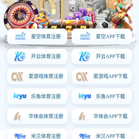
在不同网络环境下依旧稳定可用。
安全是基础保障。我们引入多重加密机制、AI 风控体
系与实时监测模块，自动识别潜在异常操作，保护用
户数据与平台系统稳定。 所有信息传输均通过银行级
加密协议处理，确保每一次使用都安全可靠。
在服务方面，KAIYUAN.COM下载 设有 24 小时客服
中心，提供多语言即时响应。 同时平台构建智能化数
据处理系统，实现快速响应与高效反馈，让用户在赛
事期间享受流畅操作体验。
全终端兼容接入
不论是手机、平板还是电脑，KAIYUAN.COM下
载 可自动适配设备，实现多端同步使用，无需额
外安装，即开即用。